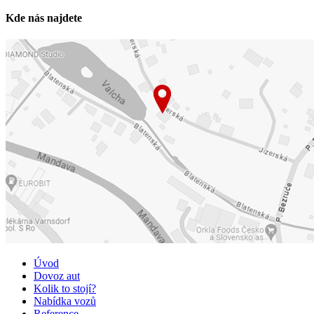
Kde nás najdete
Úvod
Dovoz aut
Kolik to stojí?
Nabídka vozů
Reference