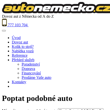
Dovoz aut z Německa od A do Z
777 103 704
Úvod
Dovoz aut
Kolik to stojí?
Nabídka vozů
Reference
Přehled služeb
Poradenství
Doprava
Financování
Prodáme Vaše auto
Kontakty
Poptat podobné auto