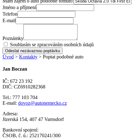
Mám zájem o auto podobné tomuto:
Jméno a příjmení
Telefon
E-mail
Poznámky
Souhlasím se zpracováním osobních údajů
Odeslat nezávaznou poptávku
Úvod
>
Kontakty
> Poptat podobné auto
Jan Boczan
IČ: 672 23 192
DIČ: CZ6910282368
Tel.: 777 103 704
E-mail:
dovoz@autonemecko.cz
Adresa:
Jizerská 154, 407 47 Varnsdorf
Bankovní spojení:
ČSOB, č. ú.: 252170241/300