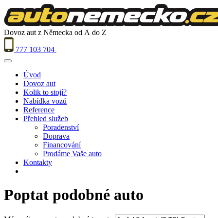
Dovoz aut z Německa od A do Z
777 103 704
Úvod
Dovoz aut
Kolik to stojí?
Nabídka vozů
Reference
Přehled služeb
Poradenství
Doprava
Financování
Prodáme Vaše auto
Kontakty
Poptat podobné auto