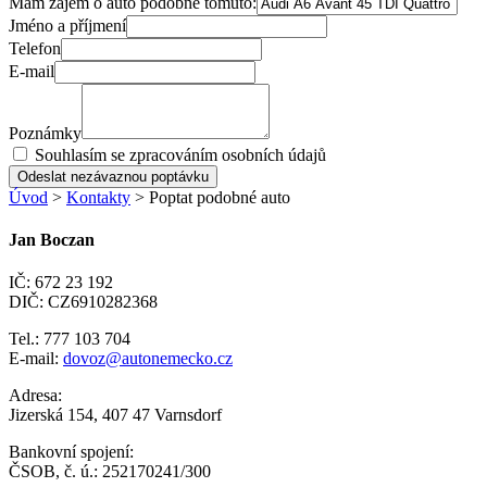
Mám zájem o auto podobné tomuto:
Jméno a příjmení
Telefon
E-mail
Poznámky
Souhlasím se zpracováním osobních údajů
Odeslat nezávaznou poptávku
Úvod
>
Kontakty
> Poptat podobné auto
Jan Boczan
IČ: 672 23 192
DIČ: CZ6910282368
Tel.: 777 103 704
E-mail:
dovoz@autonemecko.cz
Adresa:
Jizerská 154, 407 47 Varnsdorf
Bankovní spojení:
ČSOB, č. ú.: 252170241/300