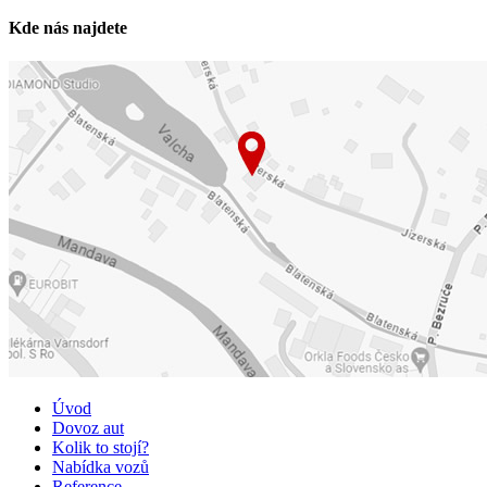
Kde nás najdete
Úvod
Dovoz aut
Kolik to stojí?
Nabídka vozů
Reference