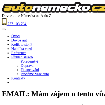
Dovoz aut z Německa od A do Z
777 103 704
Úvod
Dovoz aut
Kolik to stojí?
Nabídka vozů
Reference
Přehled služeb
Poradenství
Doprava
Financování
Prodáme Vaše auto
Kontakty
EMAIL: Mám zájem o tento vů