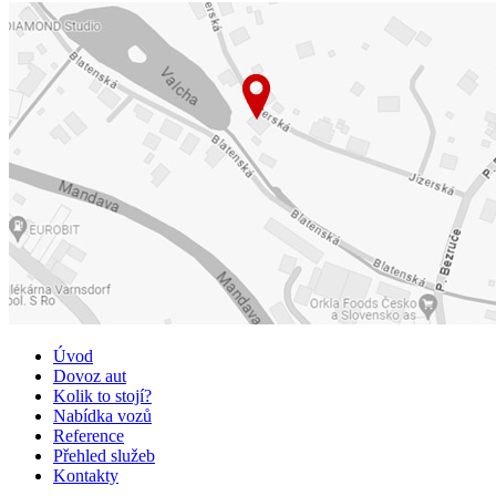
Úvod
Dovoz aut
Kolik to stojí?
Nabídka vozů
Reference
Přehled služeb
Kontakty