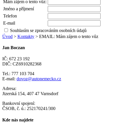
Mám zájem o tento vůz:
Jméno a příjmení
Telefon
E-mail
Souhlasím se zpracováním osobních údajů
Úvod
>
Kontakty
> EMAIL: Mám zájem o tento vůz
Jan Boczan
IČ: 672 23 192
DIČ: CZ6910282368
Tel.: 777 103 704
E-mail:
dovoz@autonemecko.cz
Adresa:
Jizerská 154, 407 47 Varnsdorf
Bankovní spojení:
ČSOB, č. ú.: 252170241/300
Kde nás najdete