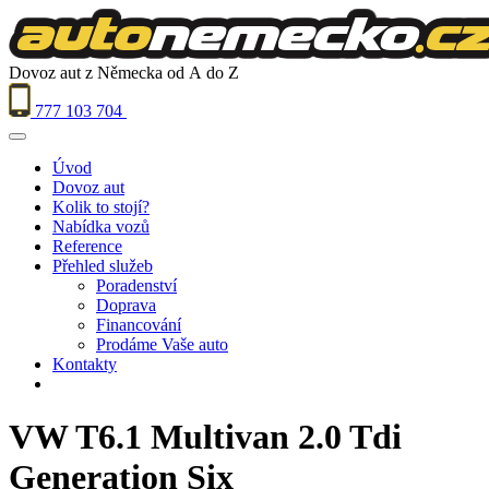
Dovoz aut z Německa od A do Z
777 103 704
Úvod
Dovoz aut
Kolik to stojí?
Nabídka vozů
Reference
Přehled služeb
Poradenství
Doprava
Financování
Prodáme Vaše auto
Kontakty
VW T6.1 Multivan 2.0 Tdi
Generation Six