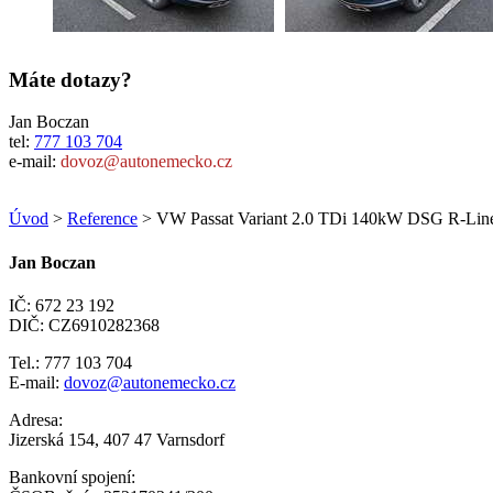
Máte dotazy?
Jan Boczan
tel:
777 103 704
e-mail:
dovoz@autonemecko.cz
Úvod
>
Reference
> VW Passat Variant 2.0 TDi 140kW DSG R-Lin
Jan Boczan
IČ: 672 23 192
DIČ: CZ6910282368
Tel.: 777 103 704
E-mail:
dovoz@autonemecko.cz
Adresa:
Jizerská 154, 407 47 Varnsdorf
Bankovní spojení: