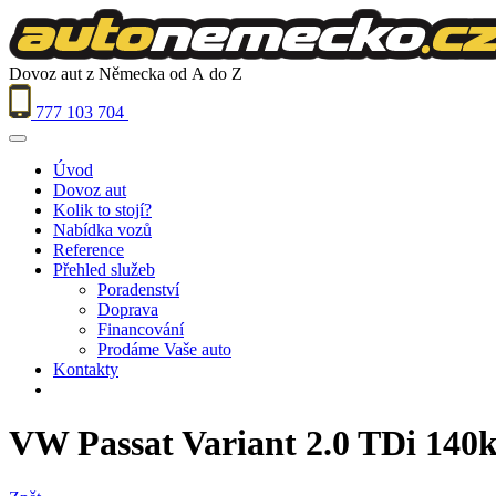
Dovoz aut z Německa od A do Z
777 103 704
Úvod
Dovoz aut
Kolik to stojí?
Nabídka vozů
Reference
Přehled služeb
Poradenství
Doprava
Financování
Prodáme Vaše auto
Kontakty
VW Passat Variant 2.0 TDi 14