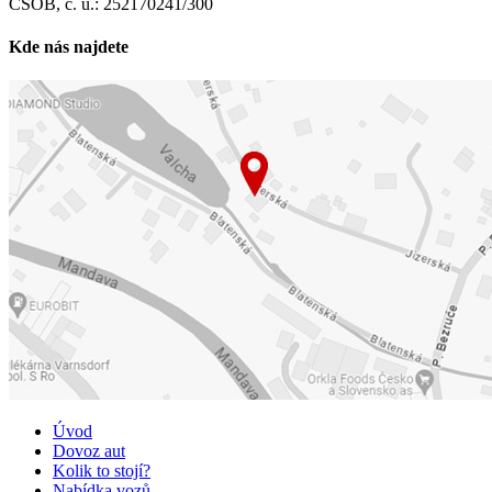
ČSOB, č. ú.: 252170241/300
Kde nás najdete
Úvod
Dovoz aut
Kolik to stojí?
Nabídka vozů