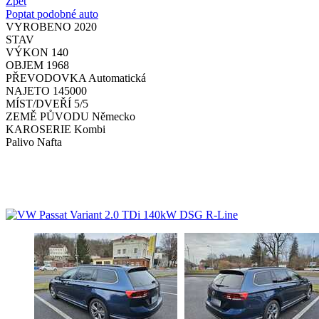
Zpět
Poptat podobné auto
VYROBENO
2020
STAV
VÝKON
140
OBJEM
1968
PŘEVODOVKA
Automatická
NAJETO
145000
MÍST/DVEŘÍ
5/5
ZEMĚ PŮVODU
Německo
KAROSERIE
Kombi
Palivo
Nafta