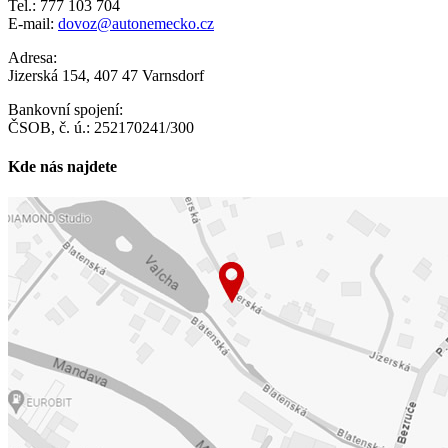
Tel.: 777 103 704
E-mail:
dovoz@autonemecko.cz
Adresa:
Jizerská 154, 407 47 Varnsdorf
Bankovní spojení:
ČSOB, č. ú.: 252170241/300
Kde nás najdete