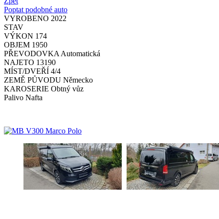
Zpět
Poptat podobné auto
VYROBENO
2022
STAV
VÝKON
174
OBJEM
1950
PŘEVODOVKA
Automatická
NAJETO
13190
MÍST/DVEŘÍ
4/4
ZEMĚ PŮVODU
Německo
KAROSERIE
Obtný vůz
Palivo
Nafta