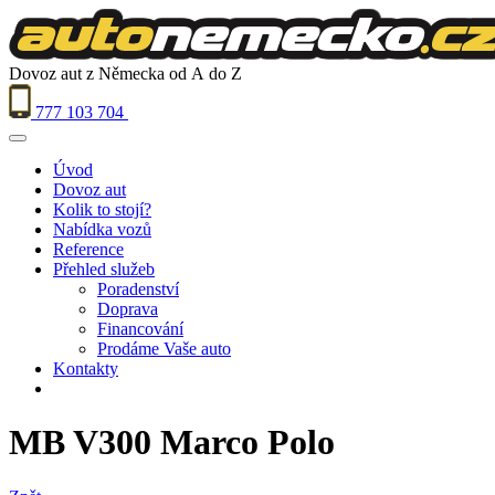
Dovoz aut z Německa od A do Z
777 103 704
Úvod
Dovoz aut
Kolik to stojí?
Nabídka vozů
Reference
Přehled služeb
Poradenství
Doprava
Financování
Prodáme Vaše auto
Kontakty
MB V300 Marco Polo